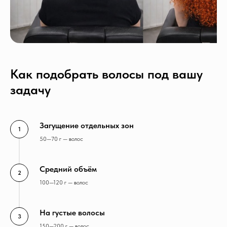
Как подобрать волосы под вашу
задачу
Загущение отдельных зон
50—70 г — волос
Средний объём
100—120 г — волос
На густые волосы
150—200 г — волос