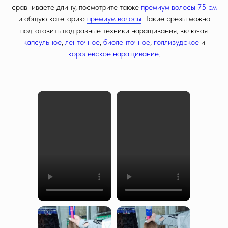
сравниваете длину, посмотрите также
премиум волосы 75 см
и общую категорию
премиум волосы
. Такие срезы можно
подготовить под разные техники наращивания, включая
капсульное
,
ленточное
,
биоленточное
,
голливудское
и
королевское наращивание
.